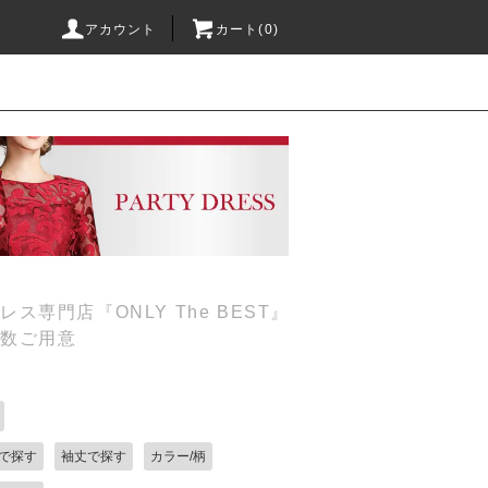
アカウント
カート(0)
専門店『ONLY The BEST』
多数ご用意
で探す
袖丈で探す
カラー/柄