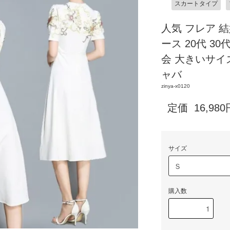
スカートタイプ
人気 フレア 
ース 20代 3
会 大きいサイ
ャバ
zinya-x0120
定価
16,980
サイズ
購入数