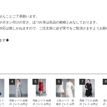
せんことご了承願います。
やボタン付けの甘さ、ほつれ等は良品の範疇とみなしております。
対応は致しかねますので、ご注文前に必ず実寸をご覧頂けますようお願
ます◆
4
5
6
7
8
式 ド
高級 レース 結婚
高級 レース 結婚
人気 レース 結
高級 フリル 結婚
超
れ ワ
式 ドレス お呼ば
式 ドレス お呼ば
婚式 ドレス お呼
式 ドレス お呼ば
式 