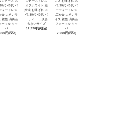
ワンピース 20
ンピースドレス
レス お呼ばれ 20
30代 40代 パ
オフホワイト 結
代 30代 40代 パ
ティードレス
婚式 お呼ばれ 20
ーティードレス
次会 大きいサ
代 30代 40代 パ
二次会 大きいサ
 親族 演奏会
ーティー 二次会
イズ 親族 演奏会
ォーマル キャ
大きいサイズ
フォーマル キャ
バ
12,990円(税込)
バ
,990円(税込)
7,990円(税込)