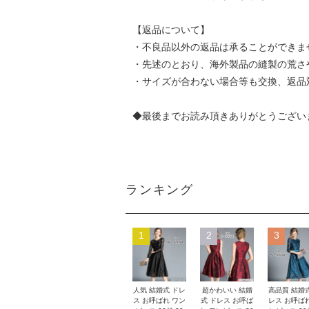
【返品について】
・不良品以外の返品は承ることができま
・先述のとおり、海外製品の縫製の荒さ
・サイズが合わない場合等も交換、返品
◆最後までお読み頂きありがとうござい
ランキング
1
2
3
人気 結婚式 ドレ
超かわいい 結婚
高品質 結婚
ス お呼ばれ ワン
式 ドレス お呼ば
レス お呼ば