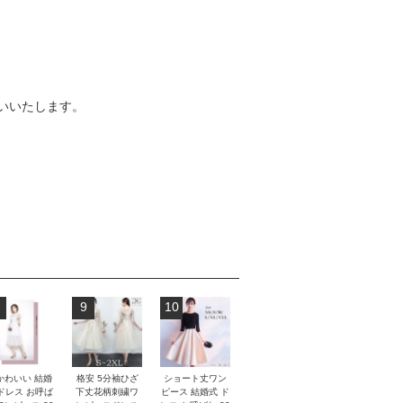
いいたします。
9
10
かわいい 結婚
格安 5分袖ひざ
ショート丈ワン
ドレス お呼ば
下丈花柄刺繍ワ
ピース 結婚式 ド