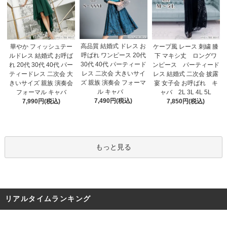
高品質 結婚式 ドレス お
華やか フィッシュテー
ケープ風 レース 刺繍 膝
呼ばれ ワンピース 20代
ルドレス 結婚式 お呼ば
下 マキシ丈 ロングワ
30代 40代 パーティード
れ 20代 30代 40代 パー
ンピース パーティード
レス 二次会 大きいサイ
ティードレス 二次会 大
レス 結婚式 二次会 披露
ズ 親族 演奏会 フォーマ
きいサイズ 親族 演奏会
宴 女子会 お呼ばれ キ
ル キャバ
フォーマル キャバ
ャバ 2L 3L 4L 5L
7,490円(税込)
7,990円(税込)
7,850円(税込)
もっと見る
リアルタイムランキング