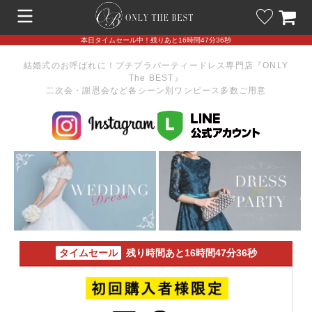
本日タイムセール中！残りあと16時間47分36秒
結婚式のお呼ばれに！プチプラパーティードレス専門店『ONLY
The BEST』
二次会・謝恩会など各シーン別ワンピース多数ご用意
タイムセール
残り時間あと16時間47分36秒