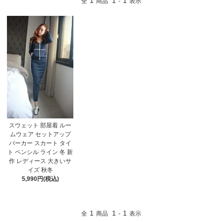
1
1
1
全
商品
-
表示
スウェット 部屋着 ルー
ムウェア セットアップ
パーカー スカート タイ
ト ペンシル ライン 冬 新
作 レディース 大きいサ
イズ 秋冬
5,990円(税込)
1
1
1
全
商品
-
表示