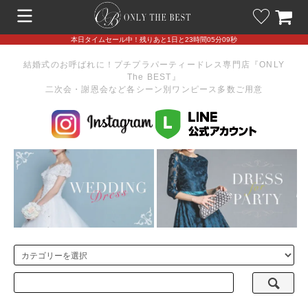
本日タイムセール中！残りあと1日と23時間05分06秒
結婚式のお呼ばれに！プチプラパーティードレス専門店『ONLY
The BEST』
二次会・謝恩会など各シーン別ワンピース多数ご用意