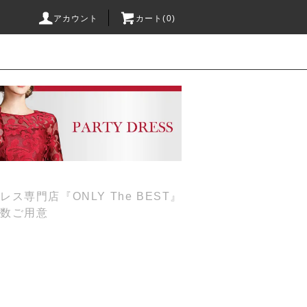
アカウント
カート(0)
専門店『ONLY The BEST』
多数ご用意