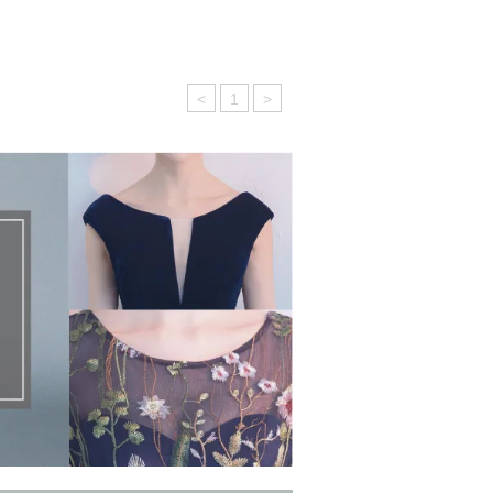
<
1
>