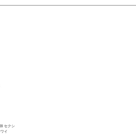
師 セクシ
ホワイ