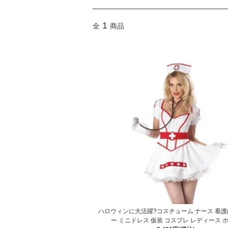
1
全
商品
ハロウィンに大活躍?コスチューム ナース 看護
ー ミニドレス 仮装 コスプレ レディース 