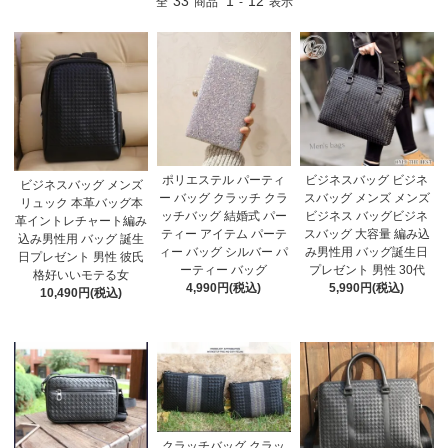
33
1
12
全
商品
-
表示
ポリエステル パーティ
ビジネスバッグ ビジネ
ビジネスバッグ メンズ
ー バッグ クラッチ クラ
スバッグ メンズ メンズ
リュック 本革バッグ本
ッチバッグ 結婚式 パー
ビジネス バッグビジネ
革イントレチャート編み
ティー アイテム パーテ
スバッグ 大容量 編み込
込み男性用 バッグ 誕生
ィー バッグ シルバー パ
み男性用 バッグ誕生日
日プレゼント 男性 彼氏
ーティー バッグ
プレゼント 男性 30代
格好いいモテる女
4,990円(税込)
5,990円(税込)
10,490円(税込)
クラッチバッグ クラッ