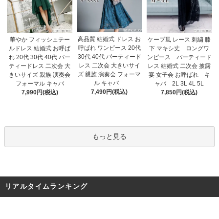
高品質 結婚式 ドレス お
華やか フィッシュテー
ケープ風 レース 刺繍 膝
呼ばれ ワンピース 20代
ルドレス 結婚式 お呼ば
下 マキシ丈 ロングワ
30代 40代 パーティード
れ 20代 30代 40代 パー
ンピース パーティード
レス 二次会 大きいサイ
ティードレス 二次会 大
レス 結婚式 二次会 披露
ズ 親族 演奏会 フォーマ
きいサイズ 親族 演奏会
宴 女子会 お呼ばれ キ
ル キャバ
フォーマル キャバ
ャバ 2L 3L 4L 5L
7,490円(税込)
7,990円(税込)
7,850円(税込)
もっと見る
リアルタイムランキング