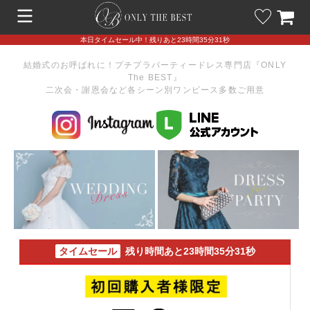
本日タイムセール中！残りあと23時間35分31秒
結婚式のお呼ばれに！プチプラパーティードレス専門店『ONLY
The BEST』
二次会・謝恩会など各シーン別ワンピース多数ご用意
タイムセール
残り時間あと23時間35分31秒