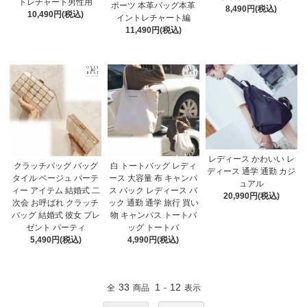
トレチャート男性用
ポーツ 本革バッグ本革
8,490円(税込)
10,490円(税込)
イントレチャート編
11,490円(税込)
レディース かわいい レ
クラッチバッグ バッグ
白 トートバッグ レディ
ディース 通学 通勤 カジ
タイル ベージュ パーテ
ース 大容量 布 キャンパ
ュアル
ィー アイテム 結婚式 二
ス バック レディース バ
20,990円(税込)
次会 お呼ばれ クラッチ
ック 通勤 通学 旅行 買い
バッグ 結婚式 彼女 プレ
物 キャンパス トートバ
ゼント パーティ
ッグ トートバ
5,490円(税込)
4,990円(税込)
33
1
12
全
商品
-
表示