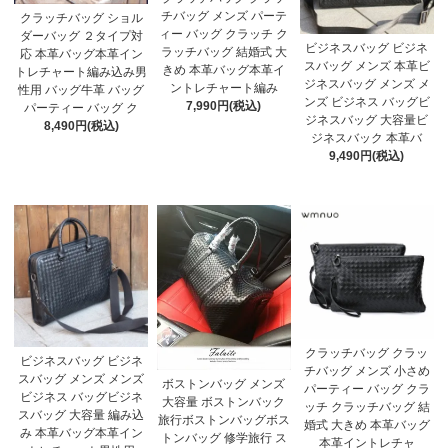
チバッグ メンズ パーテ
クラッチバッグ ショル
ィー バッグ クラッチ ク
ダーバッグ ２タイプ対
ビジネスバッグ ビジネ
ラッチバッグ 結婚式 大
応 本革バッグ本革イン
スバッグ メンズ 本革ビ
きめ 本革バッグ本革イ
トレチャート編み込み男
ジネスバッグ メンズ メ
ントレチャート編み
性用 バッグ牛革 バッグ
ンズ ビジネス バッグビ
7,990円(税込)
パーティー バッグ ク
ジネスバッグ 大容量ビ
8,490円(税込)
ジネスバック 本革バ
9,490円(税込)
クラッチバッグ クラッ
ビジネスバッグ ビジネ
チバッグ メンズ 小さめ
スバッグ メンズ メンズ
ボストンバッグ メンズ
パーティー バッグ クラ
ビジネス バッグビジネ
大容量 ボストンバック
ッチ クラッチバッグ 結
スバッグ 大容量 編み込
旅行ボストンバッグボス
婚式 大きめ 本革バッグ
み 本革バッグ本革イン
トンバッグ 修学旅行 ス
本革イントレチャ