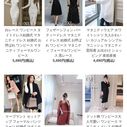
白レース ワンピース タ
フェザーシフォン パー
マタニティウエア ホワ
イトドレス結婚式 マタ
ティードレス マタニテ
イトシャツ 大人かわい
ニティ ドレス 結婚式 お
ィ ドレス 結婚式 お呼ば
い カジュアル シンプル
呼ばれ ワンピース マタ
れ ワンピース マタニテ
マニッシュ マタニティ
ニティ フォーマルワン
ィ フォーマルワンピー
普段着 お出かけ ショッ
ピース
ス 黒レース
ピング 産前産後
5,490円(税込)
5,490円(税込)
4,490円(税込)
ケープマント セットア
ドット柄 ワンピース大
ップ フォーマル パンツ
人可愛い ワンピース マ
スーツ 結婚式 マタニテ
タニティ ドレス 結婚式