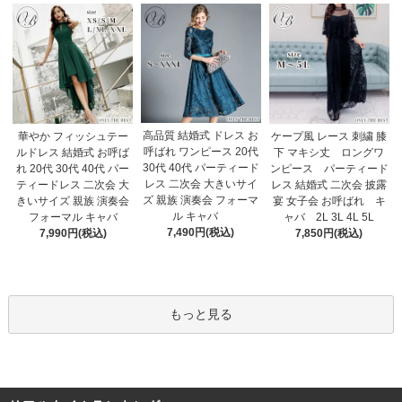
高品質 結婚式 ドレス お
華やか フィッシュテー
ケープ風 レース 刺繍 膝
呼ばれ ワンピース 20代
ルドレス 結婚式 お呼ば
下 マキシ丈 ロングワ
30代 40代 パーティード
れ 20代 30代 40代 パー
ンピース パーティード
レス 二次会 大きいサイ
ティードレス 二次会 大
レス 結婚式 二次会 披露
ズ 親族 演奏会 フォーマ
きいサイズ 親族 演奏会
宴 女子会 お呼ばれ キ
ル キャバ
フォーマル キャバ
ャバ 2L 3L 4L 5L
7,490円(税込)
7,990円(税込)
7,850円(税込)
もっと見る