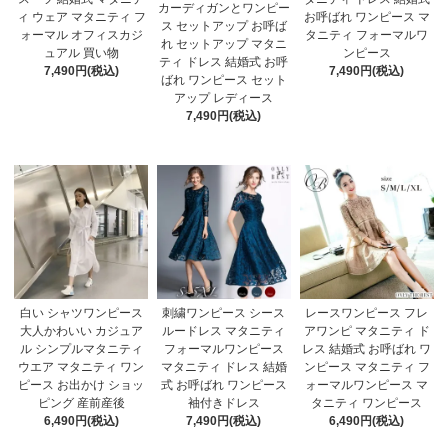
カーディガンとワンピー
ィ ウェア マタニティ フ
お呼ばれ ワンピース マ
ス セットアップ お呼ば
ォーマル オフィスカジ
タニティ フォーマルワ
れ セットアップ マタニ
ュアル 買い物
ンピース
ティ ドレス 結婚式 お呼
7,490円(税込)
7,490円(税込)
ばれ ワンピース セット
アップ レディース
7,490円(税込)
白い シャツワンピース
刺繍ワンピース シース
レースワンピース フレ
大人かわいい カジュア
ルードレス マタニティ
アワンピ マタニティ ド
ル シンプルマタニティ
フォーマルワンピース
レス 結婚式 お呼ばれ ワ
ウエア マタニティ ワン
マタニティ ドレス 結婚
ンピース マタニティ フ
ピース お出かけ ショッ
式 お呼ばれ ワンピース
ォーマルワンピース マ
ピング 産前産後
袖付きドレス
タニティ ワンピース
6,490円(税込)
7,490円(税込)
6,490円(税込)