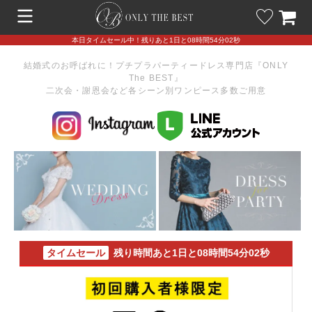
本日タイムセール中！残りあと1日と08時間54分01秒
結婚式のお呼ばれに！プチプラパーティードレス専門店『ONLY
The BEST』
二次会・謝恩会など各シーン別ワンピース多数ご用意
タイムセール
残り時間あと1日と08時間54分01秒