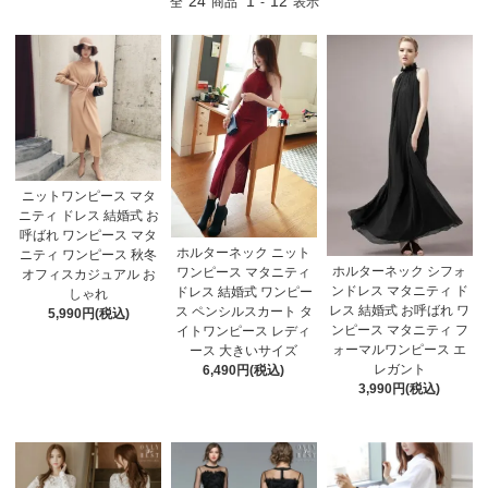
24
1
12
全
商品
-
表示
ニットワンピース マタ
ニティ ドレス 結婚式 お
呼ばれ ワンピース マタ
ホルターネック ニット
ニティ ワンピース 秋冬
ホルターネック シフォ
ワンピース マタニティ
オフィスカジュアル お
ンドレス マタニティ ド
ドレス 結婚式 ワンピー
しゃれ
レス 結婚式 お呼ばれ ワ
ス ペンシルスカート タ
5,990円(税込)
ンピース マタニティ フ
イトワンピース レディ
ォーマルワンピース エ
ース 大きいサイズ
レガント
6,490円(税込)
3,990円(税込)