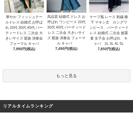
高品質 結婚式 ドレス お
華やか フィッシュテー
ケープ風 レース 刺繍 膝
呼ばれ ワンピース 20代
ルドレス 結婚式 お呼ば
下 マキシ丈 ロングワ
30代 40代 パーティード
れ 20代 30代 40代 パー
ンピース パーティード
レス 二次会 大きいサイ
ティードレス 二次会 大
レス 結婚式 二次会 披露
ズ 親族 演奏会 フォーマ
きいサイズ 親族 演奏会
宴 女子会 お呼ばれ キ
ル キャバ
フォーマル キャバ
ャバ 2L 3L 4L 5L
7,490円(税込)
7,990円(税込)
7,850円(税込)
もっと見る
リアルタイムランキング