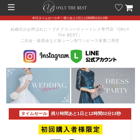
本日タイムセール中！残りあと1日と12時間02分13秒
結婚式のお呼ばれに！プチプラパーティードレス専門店『ONLY
The BEST』
二次会・謝恩会など各シーン別ワンピース多数ご用意
タイムセール
残り時間あと1日と12時間02分13秒