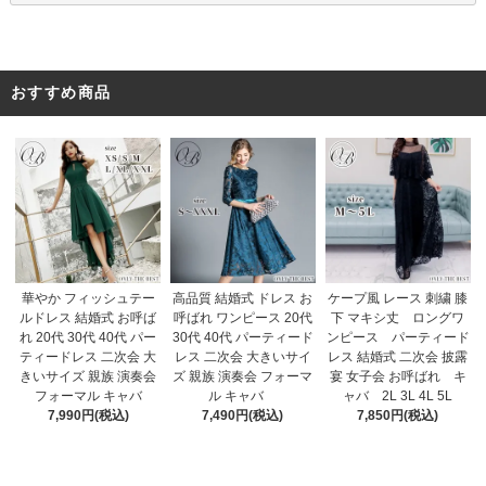
おすすめ商品
高品質 結婚式 ドレス お
華やか フィッシュテー
ケープ風 レース 刺繍 膝
呼ばれ ワンピース 20代
ルドレス 結婚式 お呼ば
下 マキシ丈 ロングワ
30代 40代 パーティード
れ 20代 30代 40代 パー
ンピース パーティード
レス 二次会 大きいサイ
ティードレス 二次会 大
レス 結婚式 二次会 披露
ズ 親族 演奏会 フォーマ
きいサイズ 親族 演奏会
宴 女子会 お呼ばれ キ
ル キャバ
フォーマル キャバ
ャバ 2L 3L 4L 5L
7,490円(税込)
7,990円(税込)
7,850円(税込)