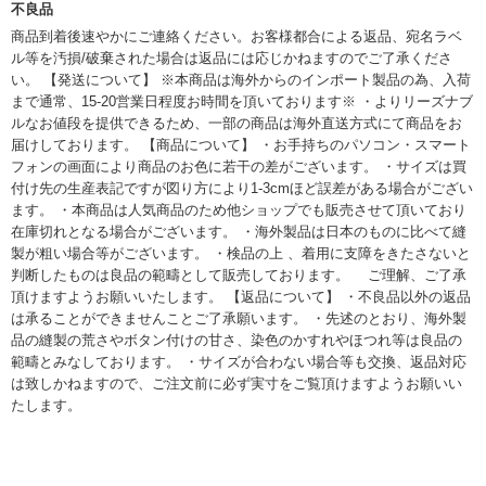
不良品
商品到着後速やかにご連絡ください。お客様都合による返品、宛名ラベ
ル等を汚損/破棄された場合は返品には応じかねますのでご了承くださ
い。 【発送について】 ※本商品は海外からのインポート製品の為、入荷
まで通常、15-20営業日程度お時間を頂いております※ ・よりリーズナブ
ルなお値段を提供できるため、一部の商品は海外直送方式にて商品をお
届けしております。 【商品について】 ・お手持ちのパソコン・スマート
フォンの画面により商品のお色に若干の差がございます。 ・サイズは買
付け先の生産表記ですが図り方により1-3cmほど誤差がある場合がござい
ます。 ・本商品は人気商品のため他ショップでも販売させて頂いており
在庫切れとなる場合がございます。 ・海外製品は日本のものに比べて縫
製が粗い場合等がございます。 ・検品の上 、着用に支障をきたさないと
判断したものは良品の範疇として販売しております。 ご理解、ご了承
頂けますようお願いいたします。 【返品について】 ・不良品以外の返品
は承ることができませんことご了承願います。 ・先述のとおり、海外製
品の縫製の荒さやボタン付けの甘さ、染色のかすれやほつれ等は良品の
範疇とみなしております。 ・サイズが合わない場合等も交換、返品対応
は致しかねますので、ご注文前に必ず実寸をご覧頂けますようお願いい
たします。