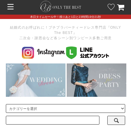
本日タイムセール中！残りあと1日と23時間19分21秒
結婚式のお呼ばれに！プチプラパーティードレス専門店『ONLY
The BEST』
二次会・謝恩会など各シーン別ワンピース多数ご用意